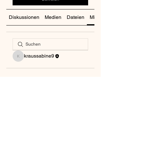
Diskussionen
Medien
Dateien
Mitglieder
kraussabine9
kraussabine9