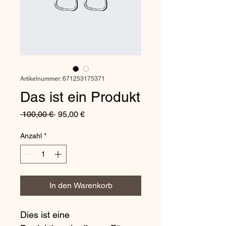
Artikelnummer: 671253175371
Das ist ein Produkt
Standardpreis
Sale-
 100,00 € 
95,00 €
Preis
Anzahl
*
In den Warenkorb
Dies ist eine 